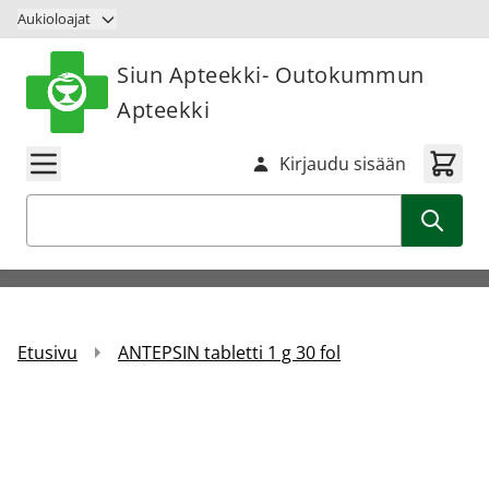
Siirry sisältöön
Aukioloajat
Siun Apteekki- Outokummun
Apteekki
Kirjaudu sisään
Haku
Etusivu
ANTEPSIN tabletti 1 g 30 fol