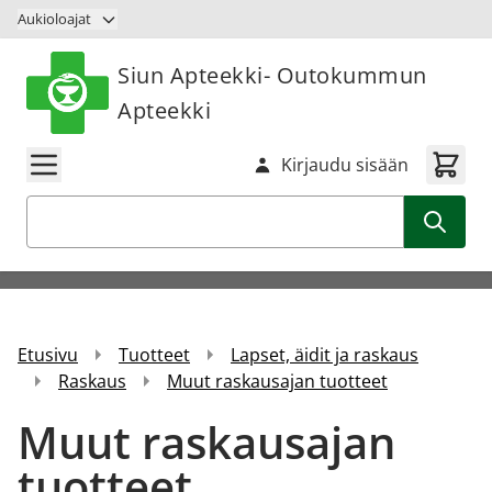
Siirry sisältöön
Aukioloajat
Siun Apteekki- Outokummun
Apteekki
Kirjaudu sisään
Haku
Etusivu
Tuotteet
Lapset, äidit ja raskaus
Raskaus
Muut raskausajan tuotteet
Muut raskausajan
tuotteet