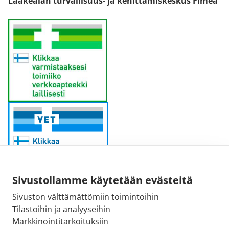
Lääkealan turvallisuus- ja kehittämiskeskus Fimea
Sivustollamme käytetään evästeitä
Sivuston välttämättömiin toimintoihin
Sähköpostiosoite:
Tilastoihin ja analyyseihin
kirjaamo@fimea.fi
Markkinointitarkoituksiin