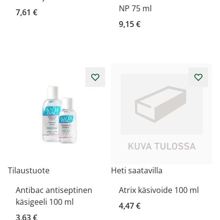
NP 75 ml
7,61 €
9,15 €
Tilaustuote
Heti saatavilla
Antibac antiseptinen
Atrix käsivoide 100 ml
käsigeeli 100 ml
4,47 €
3,63 €