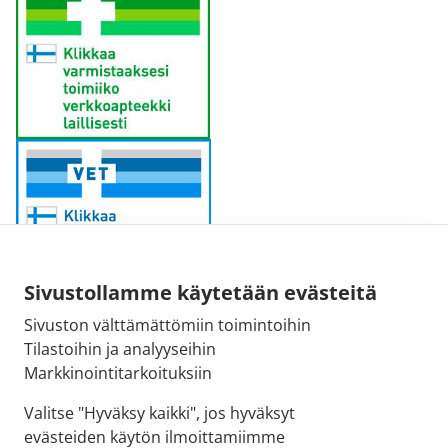
Sivustollamme käytetään evästeitä
Sivuston välttämättömiin toimintoihin
Sähköpostiosoite:
Tilastoihin ja analyyseihin
kirjaamo@fimea.fi
Markkinointitarkoituksiin
Fimean vaihde:
Valitse "Hyväksy kaikki", jos hyväksyt
029 522 3341
evästeiden käytön ilmoittamiimme