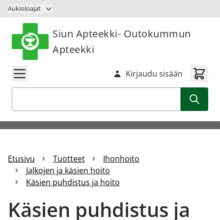
Siirry sisältöön
Aukioloajat
Siun Apteekki- Outokummun
Apteekki
Kirjaudu sisään
Haku
Etusivu
Tuotteet
Ihonhoito
Jalkojen ja käsien hoito
Käsien puhdistus ja hoito
Käsien puhdistus ja