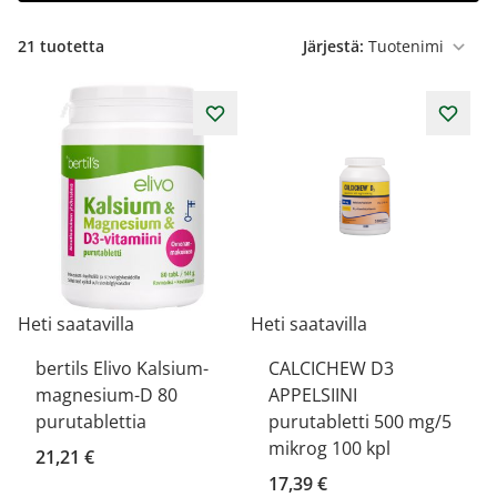
21
tuotetta
Järjestä:
Heti saatavilla
Heti saatavilla
bertils Elivo Kalsium-
CALCICHEW D3
magnesium-D 80
APPELSIINI
purutablettia
purutabletti 500 mg/5
mikrog 100 kpl
21,21 €
17,39 €