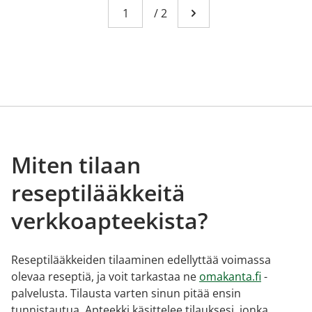
Sivu
You're currently reading page 1
/
2
Mene seuraavalle sivull
Miten tilaan
reseptilääkkeitä
verkkoapteekista?
Reseptilääkkeiden tilaaminen edellyttää voimassa
olevaa reseptiä, ja voit tarkastaa ne
omakanta.fi
-
palvelusta. Tilausta varten sinun pitää ensin
tunnistautua. Apteekki käsittelee tilauksesi, jonka