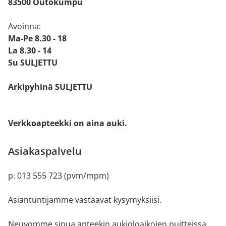
83500 Outokumpu
Avoinna:
Ma-Pe 8.30 - 18
La 8.30 - 14
Su SULJETTU
Arkipyhinä SULJETTU
Verkkoapteekki on aina auki.
Asiakaspalvelu
p. 013 555 723 (pvm/mpm)
Asiantuntijamme vastaavat kysymyksiisi.
Neuvomme sinua apteekin aukioloaikojen puitteissa.