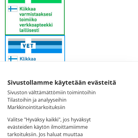
Sivustollamme käytetään evästeitä
Sivuston välttämättömiin toimintoihin
Sähköpostiosoite:
Tilastoihin ja analyyseihin
kirjaamo@fimea.fi
Markkinointitarkoituksiin
Fimean vaihde:
Valitse "Hyväksy kaikki", jos hyväksyt
029 522 3341
evästeiden käytön ilmoittamiimme
tarkoituksiin. Jos haluat muuttaa