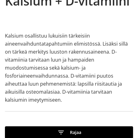
Kalsium + D-vitamiini
Kalsium osallistuu lukuisiin tärkeisiin
aineenvaihduntatapahtumiin elimistössä. Lisäksi sillä
on tärkeä merkitys luuston rakennusaineena. D-
vitamiinia tarvitaan luun ja hampaiden
muodostumisessa sekä kalsium- ja
fosforiaineenvaihdunnassa. D-vitamiini puutos
aiheuttaa luun pehmenemistä: lapsilla riisitautia ja
aikuisilla osteomalasiaa. D-vitamiinia tarvitaan
kalsiumin imeytymiseen.
Rajaa