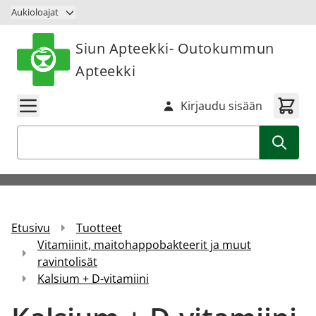
Siirry sisältöön
Aukioloajat
Siun Apteekki- Outokummun
Apteekki
Kirjaudu sisään
Haku
Etusivu
Tuotteet
Vitamiinit, maitohappobakteerit ja muut
ravintolisät
Kalsium + D-vitamiini