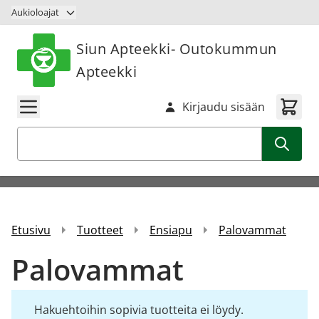
Siirry sisältöön
Aukioloajat
Siun Apteekki- Outokummun
Apteekki
Kirjaudu sisään
Haku
Etusivu
Tuotteet
Ensiapu
Palovammat
Palovammat
Hakuehtoihin sopivia tuotteita ei löydy.