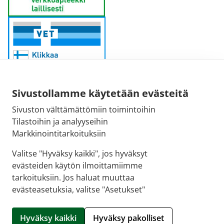
Sivustollamme käytetään evästeitä
Sivuston välttämättömiin toimintoihin
Sähköpostiosoite:
Tilastoihin ja analyyseihin
kirjaamo@fimea.fi
Markkinointitarkoituksiin
Fimean vaihde:
Valitse "Hyväksy kaikki", jos hyväksyt
029 522 3341
evästeiden käytön ilmoittamiimme
tarkoituksiin. Jos haluat muuttaa
evästeasetuksia, valitse "Asetukset"
© 2026 Siun Apteekki |
Crasman eApteekki
Hyväksy kaikki
Hyväksy pakolliset