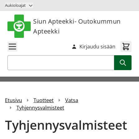
Siirry sisältöön
Aukioloajat
Siun Apteekki- Outokummun
Apteekki
Kirjaudu sisään
Haku
Etusivu
Tuotteet
Vatsa
Tyhjennysvalmisteet
Tyhjennysvalmisteet