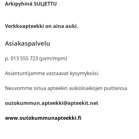
Arkipyhinä SULJETTU
Verkkoapteekki on aina auki.
Asiakaspalvelu
p. 013 555 723 (pvm/mpm)
Asiantuntijamme vastaavat kysymyksiisi.
Neuvomme sinua apteekin aukioloaikojen puitteissa.
outokummun.apteekki@apteekit.net
www.outokummunapteekki.fi