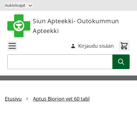
Siirry sisältöön
Aukioloajat
Siun Apteekki- Outokummun
Apteekki
Kirjaudu sisään
Haku
Etusivu
Aptus Biorion vet 60 tabl