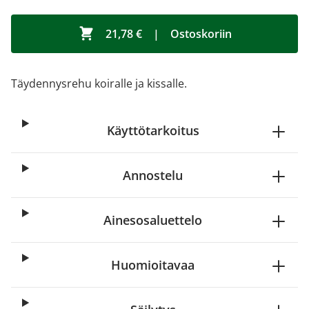
21,78 €
|
Ostoskoriin
Täydennysrehu koiralle ja kissalle.
Käyttötarkoitus
Annostelu
Ainesosaluettelo
Huomioitavaa