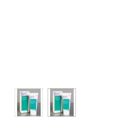
View larger image
View larger image