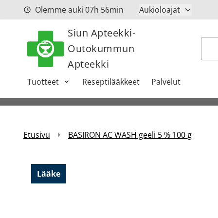
Siirry sisältöön
Olemme auki
07h
56min
Aukioloajat
Siun Apteekki-
Hak
Outokummun
Apteekki
Tuotteet
Reseptilääkkeet
Palvelut
Etusivu
BASIRON AC WASH geeli 5 % 100 g
Lääke