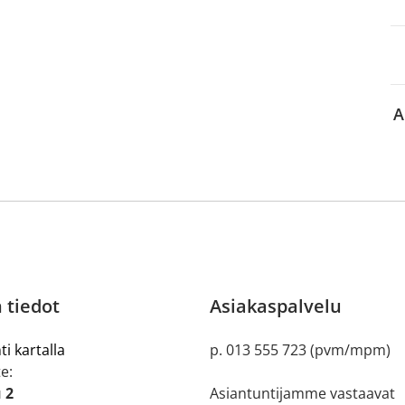
aa reseptiä, ja voit
 sinun pitää ensin
lkeen voit maksaa ostoksesi.
A
 tiedot
Asiakaspalvelu
ti kartalla
p. 013 555 723 (pvm/mpm)
e:
 2
Asiantuntijamme vastaavat