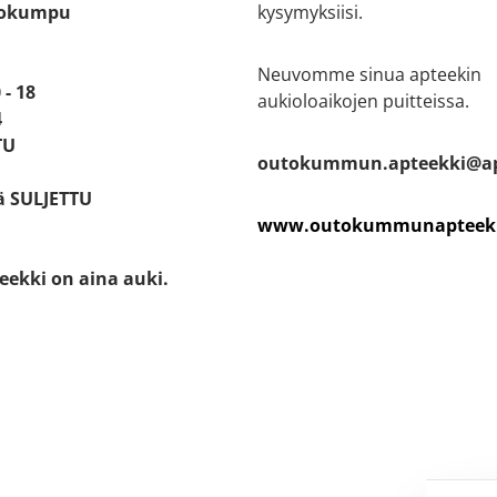
tokumpu
kysymyksiisi.
Neuvomme sinua apteekin
 - 18
aukioloaikojen puitteissa.
4
TU
outokummun.apteekki@ap
ä SULJETTU
www.outokummunapteekk
eekki on aina auki.