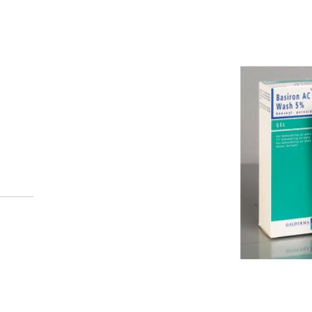
Miten tilaan reseptilääkke
verkkoapteekista?