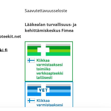
Saavutettavuusseloste
Lääkealan turvallisuus- ja
kehittämiskeskus Fimea
teekit.net
i.fi