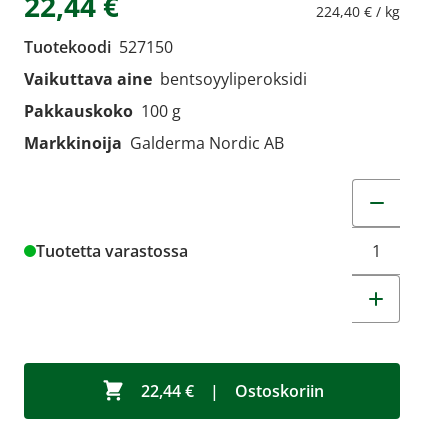
22,44 €
224,40 € / kg
Tuotekoodi
527150
Vaikuttava aine
bentsoyyliperoksidi
Pakkauskoko
100 g
Markkinoija
Galderma Nordic AB
Muuta tuot
Tuotetta varastossa
22,44 €
|
Ostoskoriin