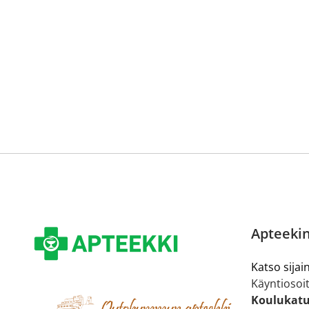
Reseptilääkkeiden tilaaminen edellyttää voimassa olev
tarkastaa ne
omakanta.fi
-palvelusta. Tilausta varten
tunnistautua. Apteekki käsittelee tilauksesi, jonka jä
Siirry reseptilääketilaukseen
Apteekin
Katso sijain
Käyntiosoit
Koulukatu