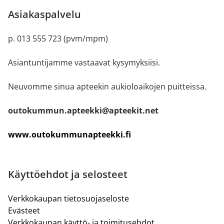
Asiakaspalvelu
p. 013 555 723 (pvm/mpm)
Asiantuntijamme vastaavat kysymyksiisi.
Neuvomme sinua apteekin aukioloaikojen puitteissa.
outokummun.apteekki@apteekit.net
www.outokummunapteekki.fi
Käyttöehdot ja selosteet
Verkkokaupan tietosuojaseloste
Evästeet
Verkkokaupan käyttö- ja toimitusehdot