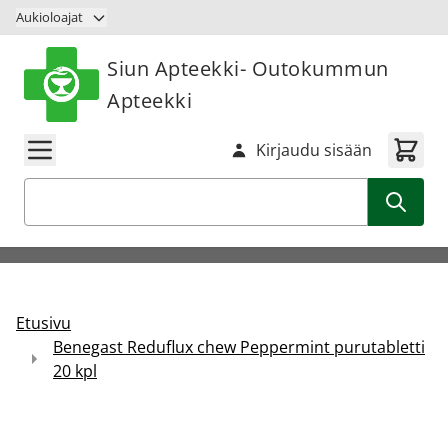
Siirry sisältöön
Aukioloajat
Siun Apteekki- Outokummun
Apteekki
Kirjaudu sisään
Haku
Etusivu
Benegast Reduflux chew Peppermint purutabletti
20 kpl