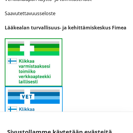
Saavutettavuusseloste
Lääkealan turvallisuus- ja kehittämiskeskus Fimea
Sivustollamme käytetään evästeitä