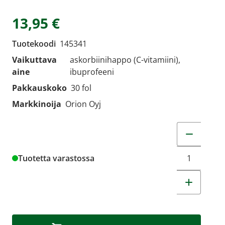
13,95 €
Tuotekoodi
145341
Vaikuttava
askorbiinihappo (C-vitamiini),
aine
ibuprofeeni
Pakkauskoko
30 fol
Markkinoija
Orion Oyj
Muuta tuot
Tuotetta varastossa