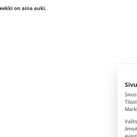
eekki on aina auki.
Siv
Sivus
Tilas
Markk
Valit
ilmoi
eväst