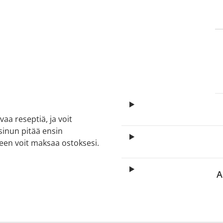
itä
aa reseptiä, ja voit
 sinun pitää ensin
lkeen voit maksaa ostoksesi.
A