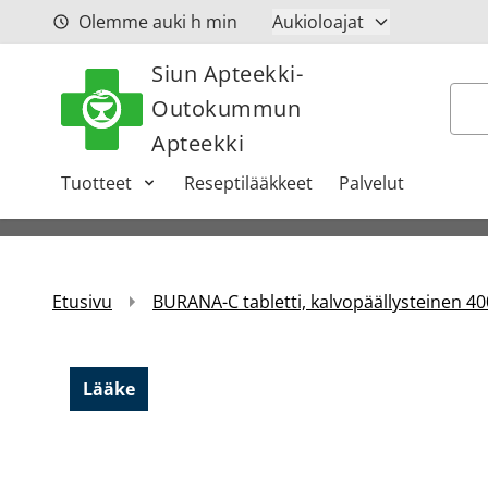
Siirry sisältöön
Olemme auki
h
min
Aukioloajat
Siun Apteekki-
Hak
Outokummun
Apteekki
Tuotteet
Reseptilääkkeet
Palvelut
Etusivu
BURANA-C tabletti, kalvopäällysteinen 40
Lääke