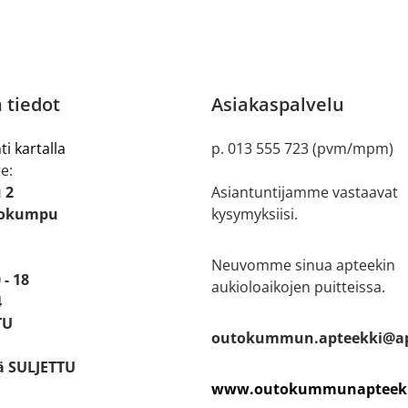
 tiedot
Asiakaspalvelu
ti kartalla
p. 013 555 723 (pvm/mpm)
e:
 2
Asiantuntijamme vastaavat
tokumpu
kysymyksiisi.
Neuvomme sinua apteekin
 - 18
aukioloaikojen puitteissa.
4
TU
outokummun.apteekki@ap
ä SULJETTU
www.outokummunapteekk