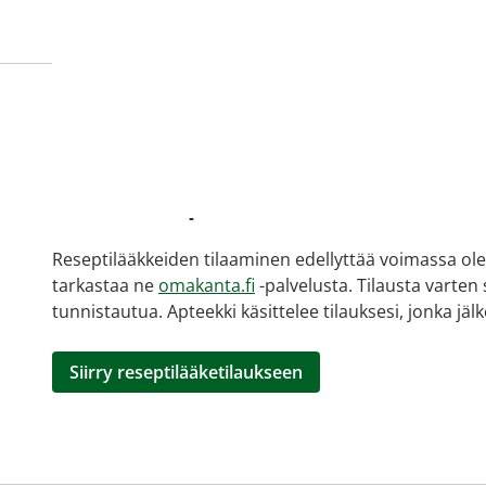
Miten tilaan reseptilääkke
verkkoapteekista?
Reseptilääkkeiden tilaaminen edellyttää voimassa olev
tarkastaa ne
omakanta.fi
-palvelusta. Tilausta varten
tunnistautua. Apteekki käsittelee tilauksesi, jonka jä
Siirry reseptilääketilaukseen