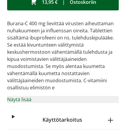
13,95 €
|
Ostoskoriin
Burana-C 400 mg lievittää virusten aiheuttaman
nuhakuumeen ja influenssan oireita. Tablettien
sisältämä ibuprofeeni on ns. tulehduskipulääke.
Se estää kivuntunteen välittymistä
keskushermostoon vähentämällä tulehdusta ja
kipua voimistavien välittäjäaineiden
muodostumista. Se myös alentaa kuumetta
vähentämällä kuumetta nostattavien
välittäjäaineiden muodostumista. C-vitamiini
osallistuu elimistön e
age
View larger image
View larger image
View larger image
View larger imag
Vi
Näytä lisää
Käyttötarkoitus