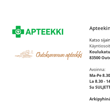
Apteekin
Katso sijain
Käyntiosoit
Koulukatu
83500 Ou
Avoinna:
Ma-Pe 8.30
La 8.30 - 1
Su SULJET
Arkipyhin