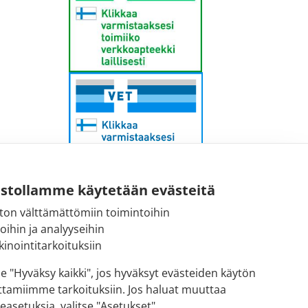
ustollamme käytetään evästeitä
ton välttämättömiin toimintoihin
Sähköpostiosoite:
toihin ja analyyseihin
kirjaamo@fimea.fi
inointitarkoituksiin
Fimean vaihde:
se "Hyväksy kaikki", jos hyväksyt evästeiden käytön
029 522 3341
ttamiimme tarkoituksiin. Jos haluat muuttaa
easetuksia, valitse "Asetukset"