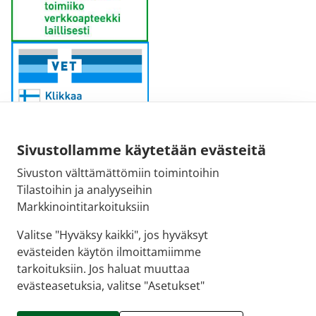
Sivustollamme käytetään evästeitä
Sivuston välttämättömiin toimintoihin
Sähköpostiosoite:
Tilastoihin ja analyyseihin
kirjaamo@fimea.fi
Markkinointitarkoituksiin
Fimean vaihde:
Valitse "Hyväksy kaikki", jos hyväksyt
029 522 3341
evästeiden käytön ilmoittamiimme
tarkoituksiin. Jos haluat muuttaa
evästeasetuksia, valitse "Asetukset"
© 2026 Siun Apteekki |
Crasman eApteekki