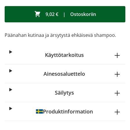
9,02 €
|
Ostoskoriin
Päänahan kutinaa ja ärsytystä ehkäisevä shampoo.
Käyttötarkoitus
Ainesosaluettelo
Säilytys
Produktinformation