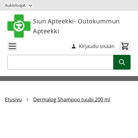
Siirry sisältöön
Aukioloajat
Siun Apteekki- Outokummun
Apteekki
Kirjaudu sisään
Haku
Etusivu
Dermalog Shampoo tuubi 200 ml