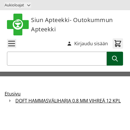
Siirry sisältöön
Aukioloajat
Siun Apteekki- Outokummun
Apteekki
Kirjaudu sisään
Haku
Etusivu
DOFT HAMMASVÄLIHARJA 0.8 MM VIHREÄ 12 KPL