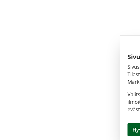
Siv
Sivus
Tilas
Markk
Valit
ilmoi
eväst
Hy