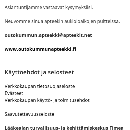
Asiantuntijamme vastaavat kysymyksiisi.
Neuvomme sinua apteekin aukioloaikojen puitteissa.
outokummun.apteekki@apteekit.net
www.outokummunapteekki.fi
Käyttöehdot ja selosteet
Verkkokaupan tietosuojaseloste
Evästeet
Verkkokaupan käyttö- ja toimitusehdot
Saavutettavuusseloste
Lääkealan turvallisuus- ja kehittämiskeskus Fimea