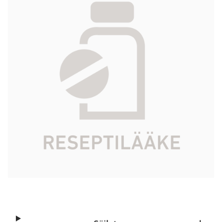
I/ml 10 x 200 ml
792,93 €
Tuotekoodi
582627
Vaikuttava aine
joheksoli
Pakkauskoko
10 x 200 ml
Markkinoija
Oy GE Healthcare Bio-Sciences Ab
Tarkista Kela-korvattavuus
Aloita reseptitilaus