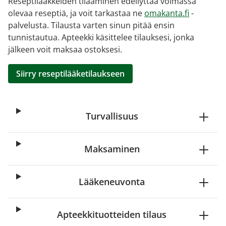
Reseptilääkkeiden tilaaminen edellyttää voimassa
olevaa reseptiä, ja voit tarkastaa ne
omakanta.fi
-
palvelusta. Tilausta varten sinun pitää ensin
tunnistautua. Apteekki käsittelee tilauksesi, jonka
jälkeen voit maksaa ostoksesi.
Siirry reseptilääketilaukseen
Turvallisuus
Maksaminen
Lääkeneuvonta
Apteekkituotteiden tilaus