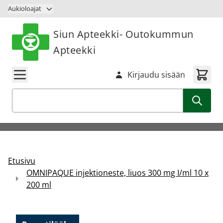
Siirry sisältöön
Aukioloajat
Siun Apteekki- Outokummun
Apteekki
Kirjaudu sisään
Haku
Etusivu
OMNIPAQUE injektioneste, liuos 300 mg I/ml 10 x
200 ml