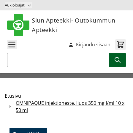
Siirry sisältöön
Aukioloajat
Siun Apteekki- Outokummun
Apteekki
Kirjaudu sisään
Haku
Etusivu
OMNIPAQUE injektioneste, liuos 350 mg I/ml 10 x
50 ml