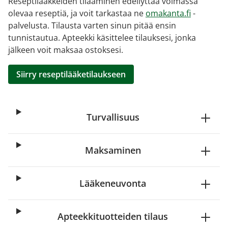
Reseptilääkkeiden tilaaminen edellyttää voimassa
olevaa reseptiä, ja voit tarkastaa ne
omakanta.fi
-
palvelusta. Tilausta varten sinun pitää ensin
tunnistautua. Apteekki käsittelee tilauksesi, jonka
jälkeen voit maksaa ostoksesi.
Siirry reseptilääketilaukseen
Turvallisuus
Maksaminen
Lääkeneuvonta
Apteekkituotteiden tilaus