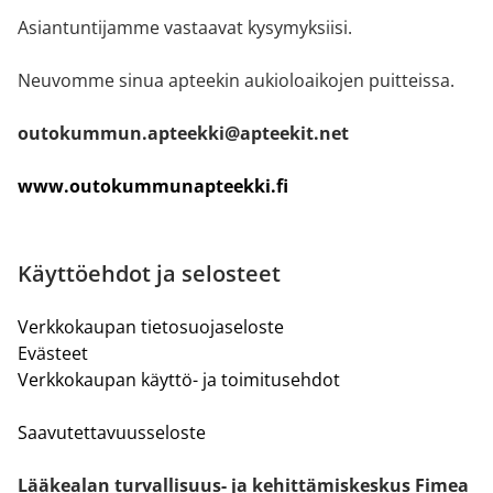
Asiantuntijamme vastaavat kysymyksiisi.
Neuvomme sinua apteekin aukioloaikojen puitteissa.
outokummun.apteekki@apteekit.net
www.outokummunapteekki.fi
Käyttöehdot ja selosteet
Verkkokaupan tietosuojaseloste
Evästeet
Verkkokaupan käyttö- ja toimitusehdot
Saavutettavuusseloste
Lääkealan turvallisuus- ja kehittämiskeskus Fimea