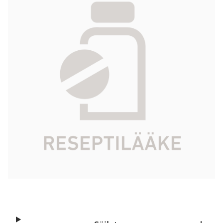
I/ml 10 x 50 ml
269,70 €
Tuotekoodi
019112
Vaikuttava aine
joheksoli
Pakkauskoko
10 x 50 ml
Markkinoija
Oy GE Healthcare Bio-Sciences Ab
Tarkista Kela-korvattavuus
Aloita reseptitilaus