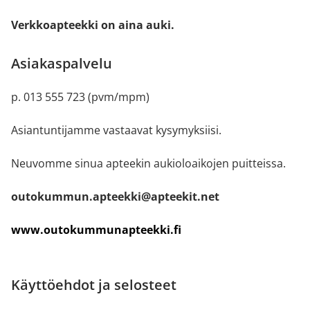
Verkkoapteekki on aina auki.
Asiakaspalvelu
p. 013 555 723 (pvm/mpm)
Asiantuntijamme vastaavat kysymyksiisi.
Neuvomme sinua apteekin aukioloaikojen puitteissa.
outokummun.apteekki@apteekit.net
www.outokummunapteekki.fi
Käyttöehdot ja selosteet