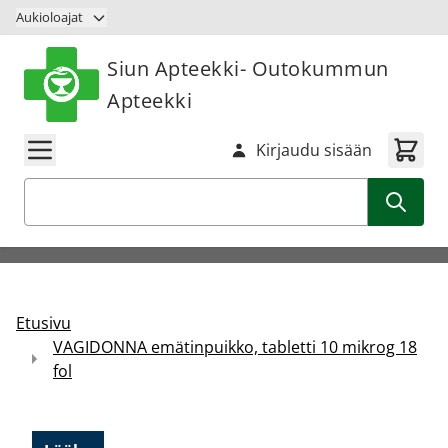
Siirry sisältöön
Aukioloajat
Siun Apteekki- Outokummun
Apteekki
Kirjaudu sisään
Haku
Etusivu
VAGIDONNA emätinpuikko, tabletti 10 mikrog 18
fol