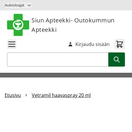
Siirry sisältöön
Aukioloajat
Siun Apteekki- Outokummun
Apteekki
Kirjaudu sisään
Haku
Etusivu
Vetramil haavaspray 20 ml