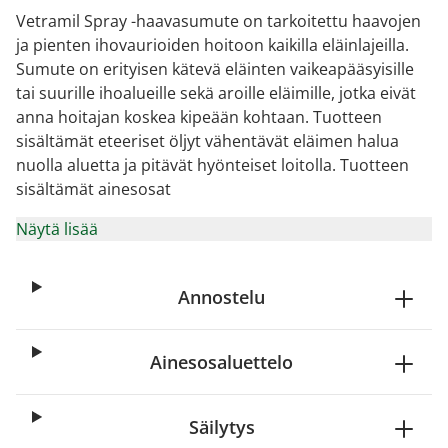
Vetramil Spray -haavasumute on tarkoitettu haavojen
ja pienten ihovaurioiden hoitoon kaikilla eläinlajeilla.
Sumute on erityisen kätevä eläinten vaikeapääsyisille
tai suurille ihoalueille sekä aroille eläimille, jotka eivät
anna hoitajan koskea kipeään kohtaan. Tuotteen
sisältämät eteeriset öljyt vähentävät eläimen halua
nuolla aluetta ja pitävät hyönteiset loitolla. Tuotteen
sisältämät ainesosat
Näytä lisää
Annostelu
Ainesosaluettelo
Säilytys